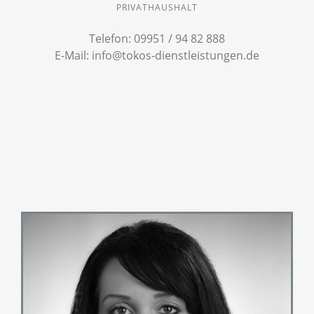
RIVATHAUSHALT
Telefon: 09951 / 94 82 888
E-Mail: info@tokos-dienstleistungen.de